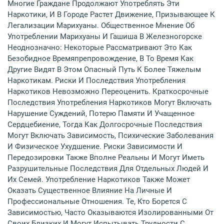
Многие Граждане Продолжают Употреблять Эти
Наркотики, И В Городе Растет Движение, Призывающее К
Легализации Марихуаны. Общественное Мнение Об
Употреблении Марихуаны И Гашиша В Железногорске
Неоднозначно: Некоторые Рассматривают Это Как
Безобидное Времяпрепровождение, В То Время Как
Другие Видят В Этом Опасный Путь К Более Тяжелым
Наркотикам. Риски И Последствия Употребления
Наркотиков Невозможно Переоценить. Краткосрочные
Последствия Употребления Наркотиков Могут Включать
Нарушение Суждений, Потерю Памяти И Учащенное
Сердцебиение, Тогда Как Долгосрочные Последствия
Могут Включать Зависимость, Психические Заболевания
И Физическое Ухудшение. Риски Зависимости И
Передозировки Также Вполне Реальны И Могут Иметь
Разрушительные Последствия Для Отдельных Людей И
Их Семей. Употребление Наркотиков Также Может
Оказать Существенное Влияние На Личные И
Профессиональные Отношения. Те, Кто Борется С
Зависимостью, Часто Оказываются Изолированными От
Своих Близких И Могут Испытывать Трудности С