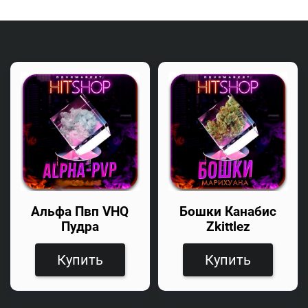
Альфа Пвп VHQ
Бошки Канабис
Пудра
Zkittlez
Купить
Купить