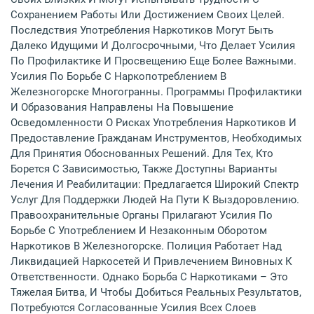
Сохранением Работы Или Достижением Своих Целей.
Последствия Употребления Наркотиков Могут Быть
Далеко Идущими И Долгосрочными, Что Делает Усилия
По Профилактике И Просвещению Еще Более Важными.
Усилия По Борьбе С Наркопотреблением В
Железногорске Многогранны. Программы Профилактики
И Образования Направлены На Повышение
Осведомленности О Рисках Употребления Наркотиков И
Предоставление Гражданам Инструментов, Необходимых
Для Принятия Обоснованных Решений. Для Тех, Кто
Борется С Зависимостью, Также Доступны Варианты
Лечения И Реабилитации: Предлагается Широкий Спектр
Услуг Для Поддержки Людей На Пути К Выздоровлению.
Правоохранительные Органы Прилагают Усилия По
Борьбе С Употреблением И Незаконным Оборотом
Наркотиков В Железногорске. Полиция Работает Над
Ликвидацией Наркосетей И Привлечением Виновных К
Ответственности. Однако Борьба С Наркотиками – Это
Тяжелая Битва, И Чтобы Добиться Реальных Результатов,
Потребуются Согласованные Усилия Всех Слоев