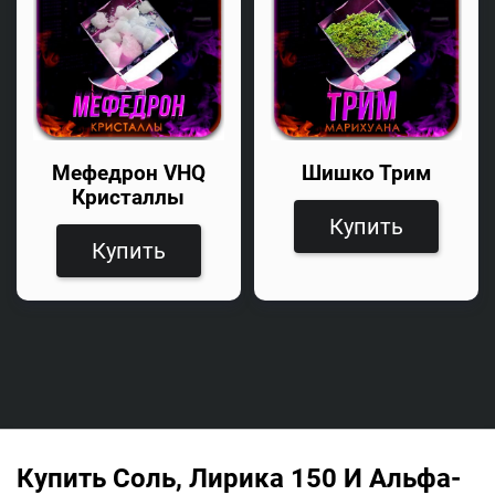
Мефедрон VHQ
Шишко Трим
Кристаллы
Купить
Купить
Купить Соль, Лирика 150 И Альфа-