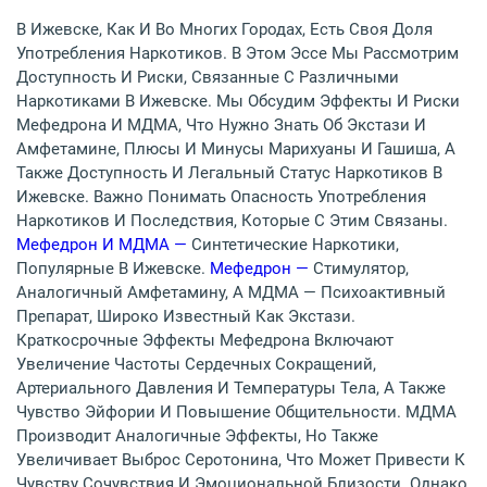
В Ижевске, Как И Во Многих Городах, Есть Своя Доля
Употребления Наркотиков. В Этом Эссе Мы Рассмотрим
Доступность И Риски, Связанные С Различными
Наркотиками В Ижевске. Мы Обсудим Эффекты И Риски
Мефедрона И МДМА, Что Нужно Знать Об Экстази И
Амфетамине, Плюсы И Минусы Марихуаны И Гашиша, А
Также Доступность И Легальный Статус Наркотиков В
Ижевске. Важно Понимать Опасность Употребления
Наркотиков И Последствия, Которые С Этим Связаны.
Мефедрон И МДМА —
Синтетические Наркотики,
Популярные В Ижевске.
Мефедрон —
Стимулятор,
Аналогичный Амфетамину, А МДМА — Психоактивный
Препарат, Широко Известный Как Экстази.
Краткосрочные Эффекты Мефедрона Включают
Увеличение Частоты Сердечных Сокращений,
Артериального Давления И Температуры Тела, А Также
Чувство Эйфории И Повышение Общительности. МДМА
Производит Аналогичные Эффекты, Но Также
Увеличивает Выброс Серотонина, Что Может Привести К
Чувству Сочувствия И Эмоциональной Близости. Однако