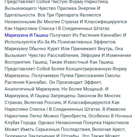
Представляет Собой Чистую Форму Наркотика,
Вызывающего Чувство Прилива Энергии И
Бдительности. Все Три Препарата Являются
Незаконными Во Многих Странах И Классифицируются
Как Наркотики Списка I В Соединенных Штатах.
Марихуана И Гашиш
Получают Из Растения Каннабис И
Используются Из-За Их Психоактивных Эффектов.
Марихуану Обычно Курят Или Принимают Внутрь, Она
Вызывает Чувство Расслабления, Эйфории И Изменения
Восприятия. Гашиш, Также Известный Как Гашиш,
Представляет Собой Более Концентрированную Форму
Марихуаны, Получаемую Путем Прессования Смолы
Растения Каннабис. Он Производит Эффект,
Аналогичный Марихуане, Но Более Мощный. И
Марихуана, И Гашиш Запрещены Законом Во Многих
Странах, Включая Россию, И Классифицируются Как
Наркотики Списка I В Соединенных Штатах. В Ижевске
Наркотики Легко Можно Приобрести, Особенно В Ночных
Клубах Города. Однако Незаконная Покупка Наркотиков
Может Иметь Серьезные Последствия, Включая Арест,
Тюремное Заключение И Штрафы. Это Также Может