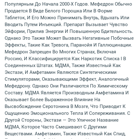
Популярным До Начала 2000-Х Годов. Мефедрон Обычно
Продается В Виде Белого Порошка Или В Форме
Таблеток, И Его Можно Принимать Внутрь, Вдыхать Или
Вводить Путем Инъекций. Препарат Вызывает Чувство
Эйфории, Прилив Энергии И Повышенную Бдительность.
Однако Это Также Может Вызвать Негативные Побочные
Эффекты, Такие Как Тревога, Паранойя И Галлюцинации.
Мефедрон Запрещен Во Многих Странах, Включая
Россию, И Классифицируется Как Наркотик Списка I В
Соединенных Штатах. МДМА, Также Известный Как
Экстази, И Амфетамин Являются Синтетическими
Стимуляторами, Оказывающими Эффект, Аналогичный
Мефедрону. Однако Они Различаются По Химическому
Составу. МДМА Является Производным Амфетамина И
Оказывает Более Выраженное Влияние На
Высвобождение Серотонина В Мозге, Что Приводит К
Ощущению Эмоционального Тепла И Сопереживания. С
Другой Стороны, Экстази — Это Уличное Название
МДМА, Которое Часто Смешивают С Другими
Веществами. Амфетамин, Также Известный Как Спид,