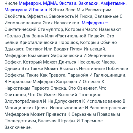
Числе
Мефедрон, МДМА, Экстази, Закладки, Амфетамин,
Марихуана И Гашиш
. В Этом Эссе Мы Рассмотрим
Свойства, Эффекты, Законность И Риски, Связанные С
Использованием Этих Наркотиков.
Мефедрон —
Синтетический Стимулятор, Который Часто Называют
«солью Для Ванн» Или «растительной Пищей». Это
Белый Кристаллический Порошок, Который Обычно
Вдыхают, Глотают Или Вводят Путем Инъекций.
Мефедрон Вызывает Эйфорический И Энергичный
Эффект, Который Может Длиться Несколько Часов.
Однако Это Также Может Вызвать Негативные Побочные
Эффекты, Такие Как Тревога, Паранойя И Галлюцинации.
В Норильске Мефедрон Запрещен И Отнесен К
Наркотикам Первого Списка. Это Означает, Что
Считается, Что Он Имеет Высокий Потенциал
Злоупотребления И Не Допускается К Использованию В
Медицинских Целях. Использование И Распространение
Мефедрона Может Привести К Серьезным Правовым
Последствиям, Включая Штрафы И Тюремное
Заключение.