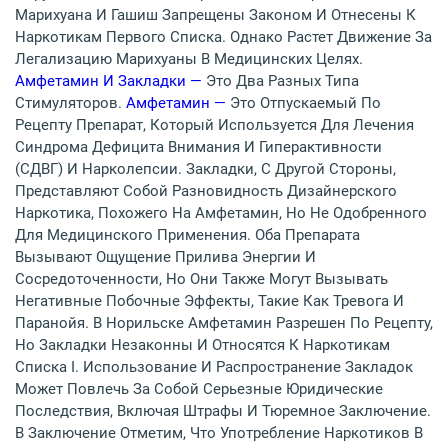
Марихуана И Гашиш Запрещены Законом И Отнесены К
Наркотикам Первого Списка. Однако Растет Движение За
Легализацию Марихуаны В Медицинских Целях.
Амфетамин И Закладки —
Это Два Разных Типа
Стимуляторов.
Амфетамин —
Это Отпускаемый По
Рецепту Препарат, Который Используется Для Лечения
Синдрома Дефицита Внимания И Гиперактивности
(СДВГ) И Нарколепсии. Закладки, С Другой Стороны,
Представляют Собой Разновидность Дизайнерского
Наркотика, Похожего На Амфетамин, Но Не Одобренного
Для Медицинского Применения. Оба Препарата
Вызывают Ощущение Прилива Энергии И
Сосредоточенности, Но Они Также Могут Вызывать
Негативные Побочные Эффекты, Такие Как Тревога И
Паранойя. В Норильске Амфетамин Разрешен По Рецепту,
Но Закладки Незаконны И Относятся К Наркотикам
Списка I. Использование И Распространение Закладок
Может Повлечь За Собой Серьезные Юридические
Последствия, Включая Штрафы И Тюремное Заключение.
В Заключение Отметим, Что Употребление Наркотиков В