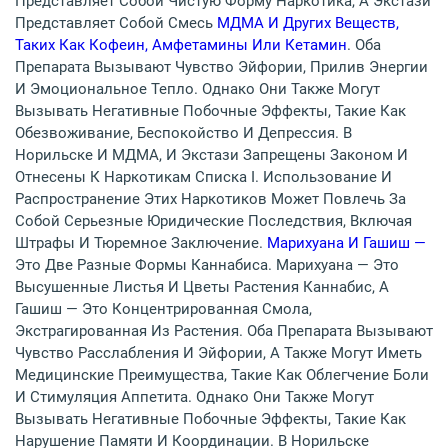
Представляет Собой Чистую Форму Наркотика, А Экстази
Представляет Собой Смесь
МДМА И Других Веществ,
Таких Как Кофеин, Амфетамины Или Кетамин
. Оба
Препарата Вызывают Чувство Эйфории, Прилив Энергии
И Эмоциональное Тепло. Однако Они Также Могут
Вызывать Негативные Побочные Эффекты, Такие Как
Обезвоживание, Беспокойство И Депрессия. В
Норильске И МДМА, И Экстази Запрещены Законом И
Отнесены К Наркотикам Списка I. Использование И
Распространение Этих Наркотиков Может Повлечь За
Собой Серьезные Юридические Последствия, Включая
Штрафы И Тюремное Заключение.
Марихуана И Гашиш —
Это Две Разные Формы Каннабиса. Марихуана — Это
Высушенные Листья И Цветы Растения Каннабис, А
Гашиш — Это Концентрированная Смола,
Экстрагированная Из Растения. Оба Препарата Вызывают
Чувство Расслабления И Эйфории, А Также Могут Иметь
Медицинские Преимущества, Такие Как Облегчение Боли
И Стимуляция Аппетита. Однако Они Также Могут
Вызывать Негативные Побочные Эффекты, Такие Как
Нарушение Памяти И Координации. В Норильске