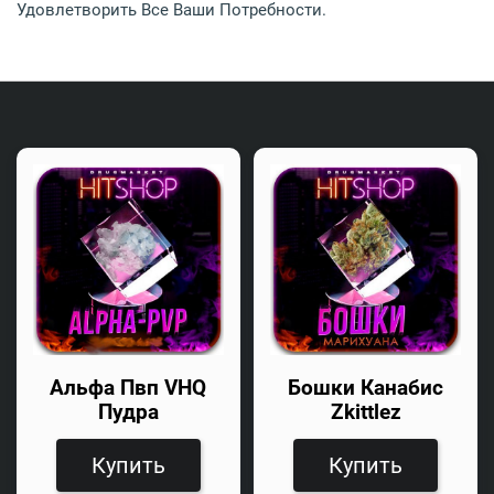
Удовлетворить Все Ваши Потребности.
Альфа Пвп VHQ
Бошки Канабис
Пудра
Zkittlez
Купить
Купить