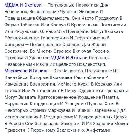
МДМА И Экстази —
Популярные Наркотики Для
Вечеринок, Вызывающие Чувство Эйфории И
Повышающие Общительность. Они Часто Продаются В
Форме Таблеток Или Капсул С Красочными Логотипами
Или Рисунками. Однако Эти Препараты Могут Вызвать
Обезвоживание, Гипертермию И Серотониновый
Синдром — Потенциально Опасное Для Жизни
Состояние. Во Многих Странах, Включая Россию,
Продажа И Хранение
МДМА И Экстази
Являются
Незаконными Из-За Их Вредного Воздействия.
Марихуана И Гашиш —
Это Вещества, Полученные Из
Каннабиса, Которые Вызывают Расслабление И
Изменение Восприятия. Их Часто Курят В Косяках Или
Трубках Или Употребляют В Пищу. Однако Эти Препараты
Могут Вызвать Кратковременное Ухудшение Памяти,
Нарушение Координации И Учащение Пульса. Хотя В
Некоторых Странах Марихуана И Гашиш Разрешены Для
Использования В Медицинских И Рекреационных Целях,
В России Они Запрещены Законом, И Их Хранение Может
Привести К Тюремному Заключению. Амфетамин