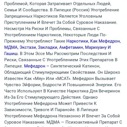
Проблемой, Которая Затрагивает Отдельных Людей,
Семьи И Сообщества. В Липецке (Россия) Употребление
Запрещенных Наркотиков Является Уголовным
Преступлением И Влечет За Собой Суровое Наказание.
Несмотря На Риски И Проблемы, Связанные С
Употреблением Наркотиков, Некоторые Люди По-
Прежнему Употребляют Такие
Наркотики, Как Мефедрон,
МДМА, Экстази, Закладки, Амфетамин, Марихуану И
Гашиш.
В Этом Эссе Мы Рассмотрим Последствия И
Риски, Связанные С Употреблением Этих Препаратов В
Липецке.
Мефедрон –
Синтетический Катинон,
Обладающий Стимулирующими Свойствами. Он Широко
Известен Как «мяу» Или «MCAT». Мефедрон Вызывает
Чувство Эйфории, Бодрости И Повышенной Энергии. Его
Часто Используют В Качестве Наркотика Для Вечеринок
Из-За Его Стимулирующего Действия. Однако
Употребление Мефедрона Может Привести К
Зависимости, Тревоге И Паранойе. В Липецке
Употребление Мефедрона Незаконно И Влечет За Собой
Суровое Наказание. МДМА — Психоактивный Препарат С