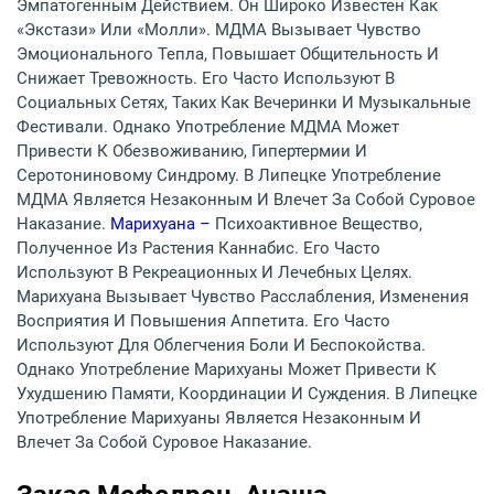
Эмпатогенным Действием. Он Широко Известен Как
«экстази» Или «молли». МДМА Вызывает Чувство
Эмоционального Тепла, Повышает Общительность И
Снижает Тревожность. Его Часто Используют В
Социальных Сетях, Таких Как Вечеринки И Музыкальные
Фестивали. Однако Употребление МДМА Может
Привести К Обезвоживанию, Гипертермии И
Серотониновому Синдрому. В Липецке Употребление
МДМА Является Незаконным И Влечет За Собой Суровое
Наказание.
Марихуана –
Психоактивное Вещество,
Полученное Из Растения Каннабис. Его Часто
Используют В Рекреационных И Лечебных Целях.
Марихуана Вызывает Чувство Расслабления, Изменения
Восприятия И Повышения Аппетита. Его Часто
Используют Для Облегчения Боли И Беспокойства.
Однако Употребление Марихуаны Может Привести К
Ухудшению Памяти, Координации И Суждения. В Липецке
Употребление Марихуаны Является Незаконным И
Влечет За Собой Суровое Наказание.