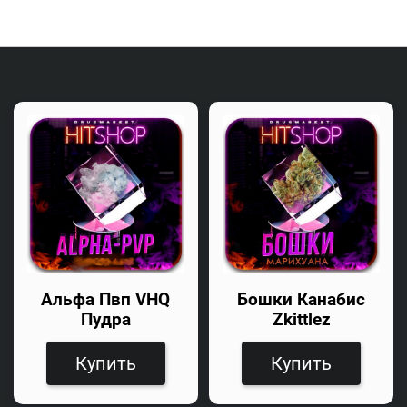
Альфа Пвп VHQ
Бошки Канабис
Пудра
Zkittlez
Купить
Купить