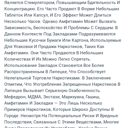
Является Стимулятором, Повышающим Бдительность И
Концентрацию. Его Часто Продают В Форме Небольших
Таблеток Или Капсул, И Его Эффект Может Длиться
Несколько Часов. Однако Амфетамин Может Вызвать
Зависимость, Беспокойство И Проблемы С Сердцем. В
Данном Контексте Под Закладками Подразумеваются
Небольшие Кусочки Бумаги Или Картона, Используемые
Для Упаковки И Продажи Наркотиков, Таких Как
Амфетамин. Они Часто Продаются В Небольших
Количествах И Их Можно Легко Спрятать.
Использование Закладок Становится Все Более
Распространенным В Липецке, Что Способствует
Нелегальной Торговле Наркотиками. В Заключение
Отметим, Что Употребление Запрещенных Наркотиков В
Липецке Вызывает Серьезную Озабоченность.
Мефедрон, МДМА, Экстази, Марихуана, Гашиш,
Амфетамин И Закладки — Это Лишь Несколько
Примеров Наркотиков, Которые Широко Доступны В
Городе. Несмотря На Потенциальные Риски И Вредные
Последствия, Связанные С Этими Веществами, Многие