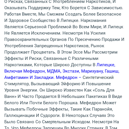
О Рисках, Связанных С Употреблением Наркотиков, И
Оказывать Поддержку Тем, Кто Борется С Зависимостью.
Работая Вместе, Мы Сможем Создать Более Безопасное
И Здоровое Сообщество В Липецке. Наркомания
Является Серьезной Проблемой Во Всем Мире, И Липецк
Не Является Исключением. Несмотря На Усилия
Правоохранительных Органов По Пресечению Продажи И
Употребления Запрещенных Наркотиков, Рынок
Продолжает Процветать. В Этом Эссе Мы Рассмотрим
Эффекты И Риски, Связанные С Различными
Наркотиками, Которые Широко Доступны В
Липецке,
Включая Мефедрон, МДМА, Экстази, Марихуану, Гашиш,
Амфетамин И Закладки.
Мефедрон –
Синтетический
Стимулятор, Вызывающий Эйфорию И Повышение
Уровня Энергии. Он Широко Известен Как «соль Для
Ванн» И Часто Продается В Небольших Пакетиках В Виде
Белого Или Почти Белого Порошка. Мефедрон Может
Вызывать Побочные Эффекты, Такие Как Паранойя,
Галлюцинации И Судороги. В Некоторых Случаях Это
Было Связано Со Смертельным Исходом. Несмотря На
То, Что Мефедрон Запрещен Во Многих Странах, В Том