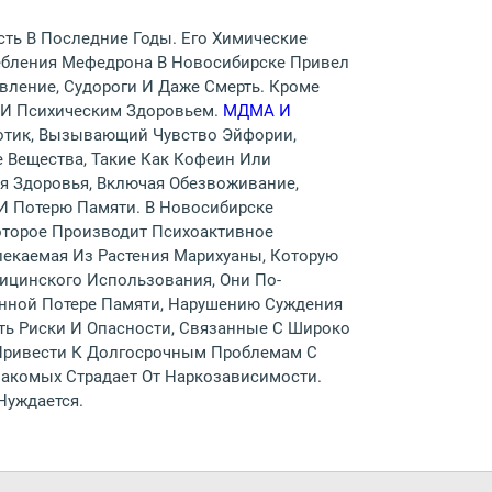
ть В Последние Годы. Его Химические
ебления Мефедрона В Новосибирске Привел
ление, Судороги И Даже Смерть. Кроме
 И Психическим Здоровьем.
МДМА И
отик, Вызывающий Чувство Эйфории,
 Вещества, Такие Как Кофеин Или
 Здоровья, Включая Обезвоживание,
И Потерю Памяти. В Новосибирске
оторое Производит Психоактивное
лекаемая Из Растения Марихуаны, Которую
ицинского Использования, Они По-
нной Потере Памяти, Нарушению Суждения
ть Риски И Опасности, Связанные С Широко
Привести К Долгосрочным Проблемам С
накомых Страдает От Наркозависимости.
Нуждается.