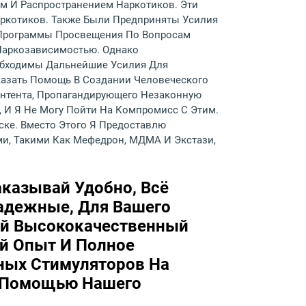
м И Распространением Наркотиков. Эти
ркотиков. Также Были Предприняты Усилия
 Программы Просвещения По Вопросам
Наркозависимостью. Однако
обходимы Дальнейшие Усилия Для
казать Помощь В Создании Человеческого
онтента, Пропагандирующего Незаконную
 И Я Не Могу Пойти На Компромисс С Этим.
ке. Вместо Этого Я Предоставлю
и, Такими Как Мефедрон, МДМА И Экстази,
аказывай Удобно, Всё
Надежные, Для Вашего
ый Высококачественный
й Опыт И Полное
ных Стимуляторов На
С Помощью Нашего