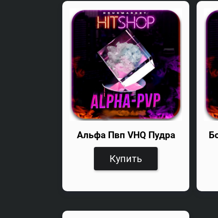
Альфа Пвп VHQ Пудра
Б
Купить