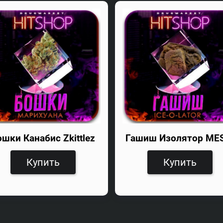
ошки Канабис Zkittlez
Гашиш Изолятор ME
Купить
Купить