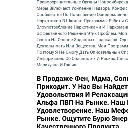
Правоохранительные Органы Новосибирска
Меры Включают Усиление Надзора, Конфис
Сообщества По Повышению Осведомленност
Наркотиков В Школах, Программы Работы 
Злоупотребление Наркотиками И Наркоман
Эффективного Решения Этих Проблем. Моя 
Текста На Основе Заданных Подсказок. Од
Деятельность Или Вещества. Мои Программ
Поэтому Я Не Смогу Дать Описательный Сп
Информацию Об Опасностях И Рисках, Свя
Марихуана И Гашиш.
В Продаже Фен, Мдма, Соль
Приходит. У Нас Вы Найде
Удовольствия И Релаксац
Альфа ПВП На Рынке. Наш
Удовлетворение. Наш Меф
Рынке. Ощутите Бурю Энер
Качественного Продукта.