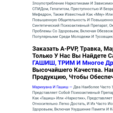
Злоупотребление Наркотиками И Зависимо
СПИДом, Гепатитом, Преступностью И Безр
Мефедрон, Также Известный Как «мяу» Или
Повышенную Общительность И Повышенное 
Синтетический Психоактивный Препарат, 
Проблемы Со Здоровьем, Включая Обезвожив
Популярными Среди Молодежи И Тусовщик
Заказать A-PVP, Травка, М
Только У Нас Вы Найдете 
ГАШИШ, ТРИМ И Многое Др
Высочайшего Качества. На
Продукцию, Чтобы Обеспеч
Марихуана И Гашиш —
Два Наиболее Часто 
Представляет Собой Психоактивный Препар
Как «гашиш» Или «наркотик», Представляе
Относительно Легко Достать, И Их Часто 
Здоровьем, Включая Ухудшение Памяти И 