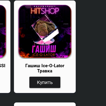
SSI
Гашиш Ice-O-Lator
Травка
Купить