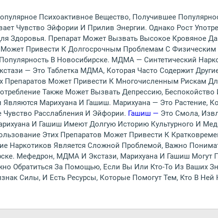
опулярное Психоактивное Вещество, Получившее Популярнос
ает Чувство Эйфории И Прилив Энергии. Однако Рост Употр
я Здоровья. Препарат Может Вызвать Высокое Кровяное Дав
И Может Привести К Долгосрочным Проблемам С Физическим
 Популярность В Новосибирске. МДМА — Синтетический Нарк
стази — Это Таблетка МДМА, Которая Часто Содержит Другие
х Препаратов Может Привести К Многочисленным Рискам Для
потребление Также Может Вызвать Депрессию, Беспокойство 
Являются Марихуана И Гашиш. Марихуана — Это Растение, К
 Чувство Расслабления И Эйфории.
Гашиш —
Это Смола, Изв
Марихуана И Гашиш Имеют Долгую Историю Культурного И Мед
ользование Этих Препаратов Может Привести К Кратковреме
ие Наркотиков Является Сложной Проблемой, Важно Понима
ске. Мефедрон, МДМА И Экстази, Марихуана И Гашиш Могут 
но Обратиться За Помощью, Если Вы Или Кто-То Из Ваших З
нак Силы, И Есть Ресурсы, Которые Помогут Тем, Кто В Ней 