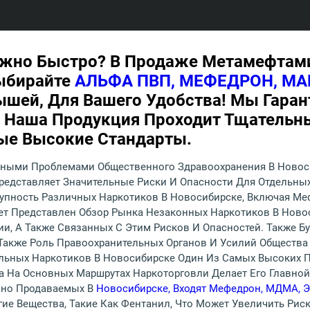
Нужно Быстро? В Продаже Метамефтами
Выбирайте
АЛЬФА ПВП, МЕФЕДРОН, МА
ышей, Для Вашего Удобства! Мы Гара
я Наша Продукция Проходит Тщательны
ые Высокие Стандарты.
ыми Проблемами Общественного Здравоохранения В Новосиб
едставляет Значительные Риски И Опасности Для Отдельных
упность Различных Наркотиков В Новосибирске, Включая Меф
дет Представлен Обзор Рынка Незаконных Наркотиков В Ново
и, А Также Связанных С Этим Рисков И Опасностей. Также Б
Также Роль Правоохранительных Органов И Усилий Общества
альных Наркотиков В Новосибирске Один Из Самых Высоких 
а На Основных Маршрутах Наркоторговли Делает Его Главно
чно Продаваемых В
Новосибирске, Входят Мефедрон, МДМА, Э
гие Вещества, Такие Как Фентанил, Что Может Увеличить Рис