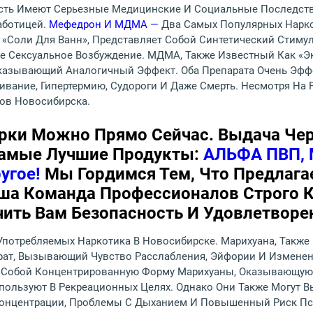
сть Имеют Серьезные Медицинские И Социальные Последств
аботицей.
Мефедрон И МДМА —
Два Самых Популярных Нарко
 «соли Для Ванн», Представляет Собой Синтетический Стим
Сексуальное Возбуждение. МДМА, Также Известный Как «эк
Оказывающий Аналогичный Эффект. Оба Препарата Очень Эфф
ание, Гипертермию, Судороги И Даже Смерть. Несмотря На Р
ов Новосибирска.
арки Можно Прямо Сейчас. Выдача Чере
Самые Лучшие Продукты:
АЛЬФА ПВП,
угое!
Мы Гордимся Тем, Что Предлага
ша Команда Профессионалов Строго 
ить Вам Безопасность И Удовлетворе
Употребляемых Наркотика В Новосибирске. Марихуана, Также 
ат, Вызывающий Чувство Расслабления, Эйфории И Изменен
т Собой Концентрированную Форму Марихуаны, Оказывающую
Используют В Рекреационных Целях. Однако Они Также Могут
Концентрации, Проблемы С Дыханием И Повышенный Риск Пс