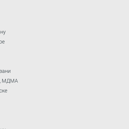
ону
ре
зани
ф, МДМА
ске