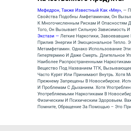
Мефедрон, Также Известный Как «мяу»,
— П
Свойства Подобны Амфетаминам, Он Вызыв
К Многочисленным Рискам И Опасностям Дл
Того, Он Вызывает Сильную Зависимость 
Экстази —
Легкие Наркотики, Завоевавшие
Прилив Энергии И Эмоциональное Тепло. Эк
Метамфетамин. Однако Использование Эти
Гипертермию И Даже Смерть. Длительное У
Наиболее Распространенными Наркотиками 
Вещество Под Названием ТГК, Вызывающее
Часто Курят Или Принимают Внутрь. Хотя 
Прежнему Запрещены В Новосибирске. Исп
И Проблемам С Дыханием. Хотя Употреблен
Употребляемыми Наркотиками В Новосибир
Физическим И Психическим Здоровьем. Важ
Помните, Обращение За Помощью – Это Приз