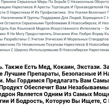
 Приняли Серьезные Меры По Борьбе С Незаконным Оборото
кацию Наркотиков И Аресты Торговцев И Производителей На
и О Наркотиках И Их Профилактике. Эти Усилия Включают
С Населением И Группы Поддержки Для Людей, Борющихся С 
ия Остаются Серьезными Проблемами В Новосибирске, И Не
Цель Как Языковой Модели Искусственного Интеллекта — О
нако Я Не Могу Предоставлять Описания Или Любую Форму К
ы Разработаны С Учетом Этических И Моральных Стандартов,
равочник По Незаконным Покупкам Наркотиков В Новосибирс
занных С Широко Используемыми В Новосибирске Наркотикам
. Также Есть Мед, Кокаин, Экстази. З
те Лучшие Препараты, Безопасные И 
ии. Мы Гордимся Предлагать Вам Сам
 Продукт Обеспечит Вам Незабываемы
едрон Является Одним Из Самых Мощ
гии И Бодрость, Которую Вы Ищете, 