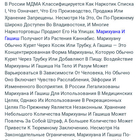
В России МДМА Классифицируется Как Наркотик Списка
I, Что Означает, Что Его Производство, Продажа Или
Хранение Запрещены. Несмотря На Это, Он По-Прежнему
Широко Доступен Во Владивостоке, И Многие
Наркоторговцы Продают Его На Улицах.
Марихуана И
Гашиш
Получают Из Растения Каннабис. Марихуану
Обычно Курят Через Косяк Или Трубку, А Гашиш — Это
Концентрированная Форма Марихуаны, Которую Обычно
Курят Через Трубку Или Добавляют В Пищу. Воздействие
Марихуаны И Гашиша На Тело И Разум Может
Варьироваться В Зависимости От Человека, Но Обычно
Оно Включает Чувство Расслабления, Эйфории И
Измененного Восприятия. В России Легализованы
Марихуана И Гашиш Для Использования В Медицинских
Целях, Однако Их Использование В Рекреационных
Целях По-Прежнему Является Незаконным. Хранение
Небольшого Количества Марихуаны И Гашиша Может
Повлечь За Собой Штраф, А Большее Количество Может
Привести К Тюремному Заключению. Несмотря На
Законодательные Ограничения, Марихуана И Гашиш По-