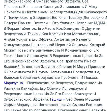
Эйфорического И Эмпатогенного Эффекта. Оба
Препарата Вызывают Сильную Зависимость И Могут
Привести К Негативным Последствиям Для Физического
И Психического Здоровья, Включая Тревогу, Депрессию И
Потерю Памяти. Экстази – Это Уличное Название МДМА
В Форме Таблеток. Его Часто Комбинируют С Другими
Веществами, Такими Как Кофеин Или Метамфетамин,
Чтобы Усилить Его Эффект. Амфетамин Является
Стимулятором Центральной Нервной Системы, Который
Может Повысить Бдительность И Концентрацию. Его
Также Часто Используют В Рекреационных Целях Из-За
Его Эйфорического Эффекта. Оба Препарата Имеют
Высокий Потенциал Злоупотребления И Могут Привести
К Зависимости И Другим Негативным Последствиям,
Включая Сердечно-Сосудистые Проблемы И Психоз.
Марихуана –
Психоактивное Вещество, Полученное Из
Растения Каннабис. Его Обычно Используют В
Рекреационных Целях Из-За Его Расслабляющего И
Эйфорического Эффекта.
Гашиш –
Это Очень Мощная
Форма Марихуаны, Изготовленная Из Смолы Растения.
Его Также Часто Используют В Рекреационных Целях Из-