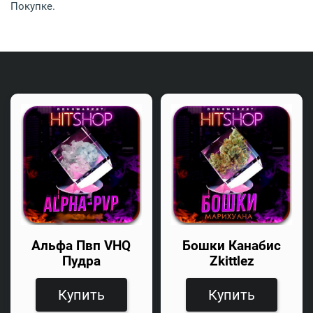
Покупке.
Альфа Пвп VHQ
Бошки Канабис
Пудра
Zkittlez
Купить
Купить