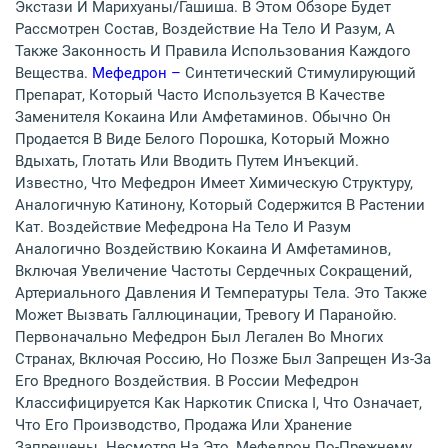
Экстази И Марихуаны/гашиша. В Этом Обзоре Будет
Рассмотрен Состав, Воздействие На Тело И Разум, А
Также Законность И Правила Использования Каждого
Вещества.
Мефедрон –
Синтетический Стимулирующий
Препарат, Который Часто Используется В Качестве
Заменителя Кокаина Или Амфетаминов. Обычно Он
Продается В Виде Белого Порошка, Который Можно
Вдыхать, Глотать Или Вводить Путем Инъекций.
Известно, Что Мефедрон Имеет Химическую Структуру,
Аналогичную Катинону, Который Содержится В Растении
Кат. Воздействие Мефедрона На Тело И Разум
Аналогично Воздействию Кокаина И Амфетаминов,
Включая Увеличение Частоты Сердечных Сокращений,
Артериального Давления И Температуры Тела. Это Также
Может Вызвать Галлюцинации, Тревогу И Паранойю.
Первоначально Мефедрон Был Легален Во Многих
Странах, Включая Россию, Но Позже Был Запрещен Из-За
Его Вредного Воздействия. В России Мефедрон
Классифицируется Как Наркотик Списка I, Что Означает,
Что Его Производство, Продажа Или Хранение
Запрещены. Несмотря На Это, Мефедрон По-Прежнему