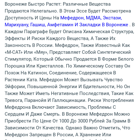
Воронеже Быстро Растет: Различные Вещества
Продаются Нелегально. В Этом Эссе Будет Рассмотрена
Доступность И Цены На
Мефедрон, МДМА, Экстази,
Марихуану, Гашиш, Амфетамин И Закладки В Воронеже
. В
Каждом Параграфе Будет Описана Химическая Структура,
Эффекты И Риски Каждого Вещества, А Также Их
Законность В России. Мефедрон, Также Известный Как
«M-CAT» Или «мяу», Представляет Собой Синтетический
Стимулятор, Который Обычно Продается В Форме Белого
Порошка Или Кристаллов. По Химическому Составу Он
Похож На Катинон, Соединение, Содержащееся В
Растении Ката. Мефедрон Может Вызывать Чувство
Эйфории, Повышенной Энергии И Бдительности, Но Он
Также Может Иметь Негативные Последствия, Такие Как
Тревога, Паранойя И Галлюцинации. Риски Употребления
Мефедрона Включают Зависимость, Проблемы С
Сердцем И Даже Смерть. В Воронеже Мефедрон Можно
Приобрести По Цене От 1000 До 3000 Рублей За Грамм В
Зависимости От Качества. Однако Важно Отметить, Что
Мефедрон Запрещен В России, А Хранение Или