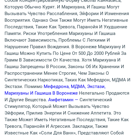
Собой Концентрированную Форму Смолы Каннабиса,
Которую Обычно Курят. И Марихуана, И Гашиш Могут
Вызывать Чувство Расслабления, Эйфории И Изменения
Восприятия. Однако Они Также Могут Иметь Негативные
Последствия, Такие Как Тревога, Паранойя И Ухудшение
Памяти. Риски Употребления Марихуаны И Гашиша
Включают Зависимость, Проблемы С Легкими И
Нарушение Правил Вождения. В Воронеже Марихуану И
Гашиш Можно Купить По Цене От 500 До 2000 Рублей За
Грамм В Зависимости От Качества. Хотя Марихуана И
Гашиш Запрещены В России, Законы Об Их Хранении И
Распространении Менее Строгие, Чем Законы О
Синтетических Наркотиках, Таких Как Мефедрон, МДМА И
Экстази. Помимо
Мефедрона, МДМА, Экстази,
Марихуаны И Гашиша В Воронеже
Нелегально Продаются
И Другие Вещества.
Амфетамин —
Синтетический
Стимулятор, Который Может Вызывать Чувство
Эйфории, Прилив Энергии И Снижение Аппетита. Это
Также Может Иметь Негативные Последствия, Такие Как
Тревога, Паранойя И Агрессия. Закладки, Также
Известные Как «соли Для Ванн», Представляют Собой