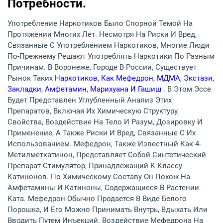
Потребности.
Употребление Наркотиков Было Спорной Темой На
Протяжении Многих Лет. Несмотря На Риски И Вред,
Связанные С Употреблением Наркотиков, Многие Люди
По-Прежнему Решают Употреблять Наркотики По Разным
Причинам. В Воронеже, Городе В России, Существует
Рынок Таких
Наркотиков, Как Мефедрон, МДМА, Экстази,
Закладки, Амфетамин, Марихуана И Гашиш
. В Этом Эссе
Будет Представлен Углубленный Анализ Этих
Препаратов, Включая Их Химическую Структуру,
Свойства, Воздействие На Тело И Разум, Дозировку И
Применение, А Также Риски И Вред, Связанные С Их
Использованием. Мефедрон, Также Известный Как 4-
Метилметкатинон, Представляет Собой Синтетический
Препарат-Стимулятор, Принадлежащий К Классу
Катинонов. По Химическому Составу Он Похож На
Амфетамины И Катиноны, Содержащиеся В Растении
Ката. Мефедрон Обычно Продается В Виде Белого
Порошка, И Его Можно Принимать Внутрь, Вдыхать Или
Вводить Путем Инъекций. Воздействие Мефедрона На