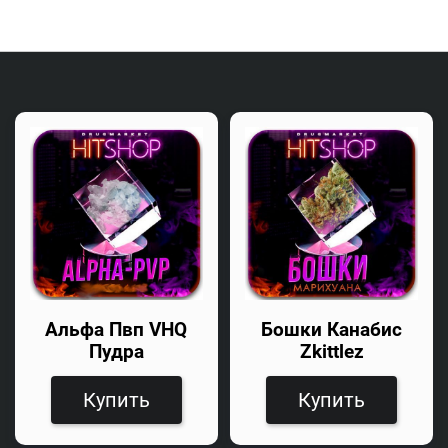
Альфа Пвп VHQ
Бошки Канабис
Пудра
Zkittlez
Купить
Купить