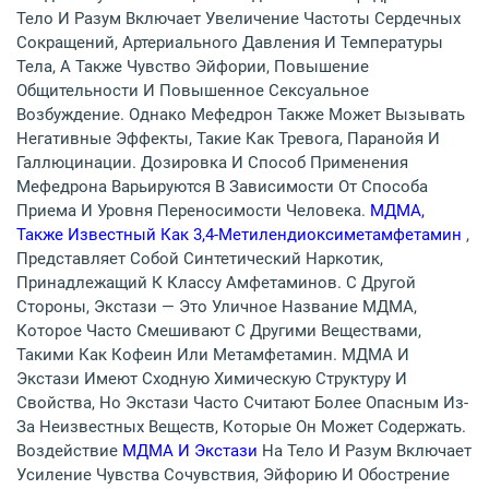
Тело И Разум Включает Увеличение Частоты Сердечных
Сокращений, Артериального Давления И Температуры
Тела, А Также Чувство Эйфории, Повышение
Общительности И Повышенное Сексуальное
Возбуждение. Однако Мефедрон Также Может Вызывать
Негативные Эффекты, Такие Как Тревога, Паранойя И
Галлюцинации. Дозировка И Способ Применения
Мефедрона Варьируются В Зависимости От Способа
Приема И Уровня Переносимости Человека.
МДМА,
Также Известный Как 3,4-Метилендиоксиметамфетамин
,
Представляет Собой Синтетический Наркотик,
Принадлежащий К Классу Амфетаминов. С Другой
Стороны, Экстази — Это Уличное Название МДМА,
Которое Часто Смешивают С Другими Веществами,
Такими Как Кофеин Или Метамфетамин. МДМА И
Экстази Имеют Сходную Химическую Структуру И
Свойства, Но Экстази Часто Считают Более Опасным Из-
За Неизвестных Веществ, Которые Он Может Содержать.
Воздействие
МДМА И Экстази
На Тело И Разум Включает
Усиление Чувства Сочувствия, Эйфорию И Обострение