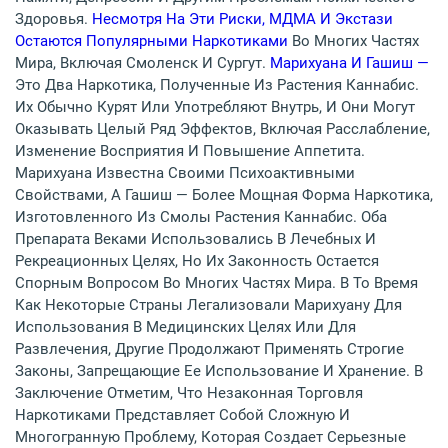
Здоровья.
Несмотря На Эти Риски, МДМА И Экстази
Остаются Популярными Наркотиками
Во Многих Частях
Мира, Включая Смоленск И Сургут.
Марихуана И Гашиш —
Это Два Наркотика, Полученные Из Растения Каннабис.
Их Обычно Курят Или Употребляют Внутрь, И Они Могут
Оказывать Целый Ряд Эффектов, Включая Расслабление,
Изменение Восприятия И Повышение Аппетита.
Марихуана Известна Своими Психоактивными
Свойствами, А Гашиш — Более Мощная Форма Наркотика,
Изготовленного Из Смолы Растения Каннабис. Оба
Препарата Веками Использовались В Лечебных И
Рекреационных Целях, Но Их Законность Остается
Спорным Вопросом Во Многих Частях Мира. В То Время
Как Некоторые Страны Легализовали Марихуану Для
Использования В Медицинских Целях Или Для
Развлечения, Другие Продолжают Применять Строгие
Законы, Запрещающие Ее Использование И Хранение. В
Заключение Отметим, Что Незаконная Торговля
Наркотиками Представляет Собой Сложную И
Многогранную Проблему, Которая Создает Серьезные