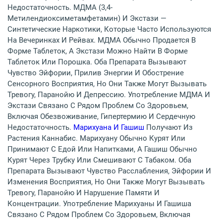
Недостаточность. МДМА (3,4-
Метилендиоксиметамфетамин) И Экстази —
Синтетические Наркотики, Которые Часто Используются
На Вечеринках И Рейвах. МДМА Обычно Продается В
Форме Таблеток, А Экстази Можно Найти В Форме
Таблеток Или Порошка. Оба Препарата Вызывают
Чувство Эйфории, Прилив Энергии И Обострение
Сенсорного Восприятия, Но Они Также Могут Вызывать
Тревогу, Паранойю И Депрессию. Употребление МДМА И
Экстази Связано С Рядом Проблем Со Здоровьем,
Включая Обезвоживание, Гипертермию И Сердечную
Недостаточность.
Марихуана И Гашиш
Получают Из
Растения Каннабис. Марихуану Обычно Курят Или
Принимают С Едой Или Напитками, А Гашиш Обычно
Курят Через Трубку Или Смешивают С Табаком. Оба
Препарата Вызывают Чувство Расслабления, Эйфории И
Изменения Восприятия, Но Они Также Могут Вызывать
Тревогу, Паранойю И Нарушение Памяти И
Концентрации. Употребление Марихуаны И Гашиша
Связано С Рядом Проблем Со Здоровьем, Включая