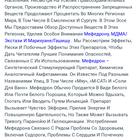
Населения. Несмотря На Усилия Правоохранительных
Органов, Производство И Распространение Запрещенных
Веществ Продолжают Процветать Во Многих Регионах
Мира, В Том Числе В Смоленске И Сургуте. В Этом Эссе
Мы Предоставим Обзор Доступных Веществ В Этих
Регионах, Уделив Особое Внимание
Мефедрону, МДМА/
Экстази И Марихуане/гашишу
. Мы Рассмотрим Эффекты,
Риски И Побочные Эффекты Этих Препаратов, Чтобы
Дать Читателям Лучшее Понимание Опасностей,
Связанных С Их Использованием.
Мефедрон –
Синтетический Стимулирующий Препарат, Химически
Аналогичный Амфетаминам. Он Известен Под Разными
Названиями Улиц, В Том Числе «мяу», «M-CAT» И «соли
Для Ванн». Мефедрон Обычно Продается В Виде Белого
Или Почти Белого Порошка, Который Можно Вдыхать,
Глотать Или Вводить Путем Инъекций. Препарат
Вызывает Чувство Эйфории, Прилив Энергии И
Повышенную Бдительность, Но Также Может Вызывать
Тревогу, Паранойю И Галлюцинации. Употребление
Мефедрона Связано С Рядом Проблем Со Здоровьем,
Включая Судороги, Проблемы С Сердцем И Почечную