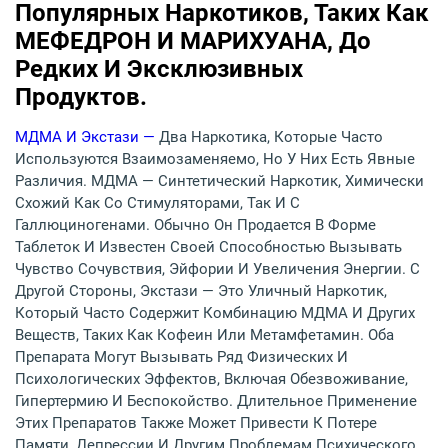
Популярных Наркотиков, Таких Как
МЕФЕДРОН И МАРИХУАНА, До
Редких И Эксклюзивных
Продуктов.
МДМА И Экстази —
Два Наркотика, Которые Часто
Используются Взаимозаменяемо, Но У Них Есть Явные
Различия. МДМА — Синтетический Наркотик, Химически
Схожий Как Со Стимуляторами, Так И С
Галлюциногенами. Обычно Он Продается В Форме
Таблеток И Известен Своей Способностью Вызывать
Чувство Сочувствия, Эйфории И Увеличения Энергии. С
Другой Стороны, Экстази — Это Уличный Наркотик,
Который Часто Содержит Комбинацию МДМА И Других
Веществ, Таких Как Кофеин Или Метамфетамин. Оба
Препарата Могут Вызывать Ряд Физических И
Психологических Эффектов, Включая Обезвоживание,
Гипертермию И Беспокойство. Длительное Применение
Этих Препаратов Также Может Привести К Потере
Памяти, Депрессии И Другим Проблемам Психического