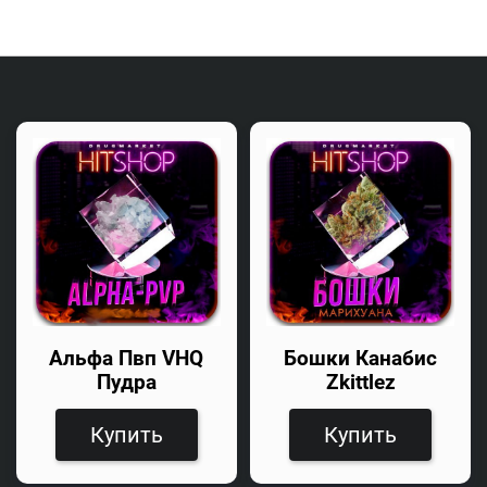
Альфа Пвп VHQ
Бошки Канабис
Пудра
Zkittlez
Купить
Купить