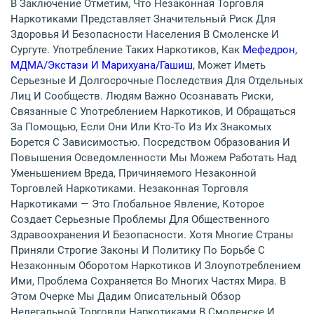
В Заключение Отметим, Что Незаконная Торговля
Наркотиками Представляет Значительный Риск Для
Здоровья И Безопасности Населения В Смоленске И
Сургуте. Употребление Таких Наркотиков, Как
Мефедрон,
МДМА/экстази И Марихуана/гашиш
, Может Иметь
Серьезные И Долгосрочные Последствия Для Отдельных
Лиц И Сообществ. Людям Важно Осознавать Риски,
Связанные С Употреблением Наркотиков, И Обращаться
За Помощью, Если Они Или Кто-То Из Их Знакомых
Борется С Зависимостью. Посредством Образования И
Повышения Осведомленности Мы Можем Работать Над
Уменьшением Вреда, Причиняемого Незаконной
Торговлей Наркотиками. Незаконная Торговля
Наркотиками — Это Глобальное Явление, Которое
Создает Серьезные Проблемы Для Общественного
Здравоохранения И Безопасности. Хотя Многие Страны
Приняли Строгие Законы И Политику По Борьбе С
Незаконным Оборотом Наркотиков И Злоупотреблением
Ими, Проблема Сохраняется Во Многих Частях Мира. В
Этом Очерке Мы Дадим Описательный Обзор
Нелегальной Торговли Наркотиками В Смоленске И