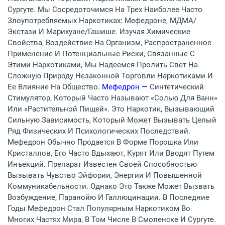
Сургуте. Мы Сосредоточимся На Трех Наиболее Часто
Злоупотребляемых Наркотиках: Мефедроне, МДМА/
Экстази И Марихуане/гашише. Изучая Химические
Свойства, Воздействие На Организм, Распространенное
Применение И Потенциальные Риски, Связанные С
Этими Наркотиками, Мы Надеемся Пролить Свет На
Сложную Природу Незаконной Торговли Наркотиками И
Ее Влияние На Общество.
Мефедрон —
Синтетический
Стимулятор, Который Часто Называют «солью Для Ванн»
Или «растительной Пищей». Это Наркотик, Вызывающий
Сильную Зависимость, Который Может Вызывать Целый
Ряд Физических И Психологических Последствий.
Мефедрон Обычно Продается В Форме Порошка Или
Кристаллов, Его Часто Вдыхают, Курят Или Вводят Путем
Инъекций. Препарат Известен Своей Способностью
Вызывать Чувство Эйфории, Энергии И Повышенной
Коммуникабельности. Однако Это Также Может Вызвать
Возбуждение, Паранойю И Галлюцинации. В Последние
Годы Мефедрон Стал Популярным Наркотиком Во
Многих Частях Мира, В Том Числе В Смоленске И Сургуте.