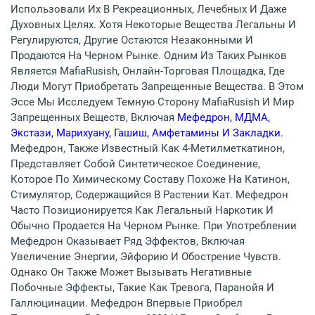
Использовали Их В Рекреационных, Лечебных И Даже
Духовных Целях. Хотя Некоторые Вещества Легальны И
Регулируются, Другие Остаются Незаконными И
Продаются На Черном Рынке. Одним Из Таких Рынков
Является MafiaRusish, Онлайн-Торговая Площадка, Где
Люди Могут Приобретать Запрещенные Вещества. В Этом
Эссе Мы Исследуем Темную Сторону MafiaRusish И Мир
Запрещенных Веществ, Включая
Мефедрон, МДМА,
Экстази, Марихуану, Гашиш, Амфетамины И Закладки.
Мефедрон, Также Известный Как 4-Метилметкатинон,
Представляет Собой Синтетическое Соединение,
Которое По Химическому Составу Похоже На Катинон,
Стимулятор, Содержащийся В Растении Кат. Мефедрон
Часто Позиционируется Как Легальный Наркотик И
Обычно Продается На Черном Рынке. При Употреблении
Мефедрон Оказывает Ряд Эффектов, Включая
Увеличение Энергии, Эйфорию И Обострение Чувств.
Однако Он Также Может Вызывать Негативные
Побочные Эффекты, Такие Как Тревога, Паранойя И
Галлюцинации. Мефедрон Впервые Приобрел