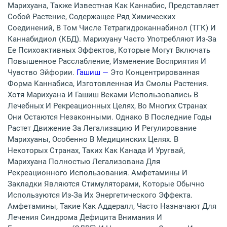
Марихуана, Также Известная Как Каннабис, Представляет
Собой Растение, Содержащее Ряд Химических
Соединений, В Том Числе Тетрагидроканнабинол (ТГК) И
Каннабидиол (КБД). Марихуану Часто Употребляют Из-За
Ее Психоактивных Эффектов, Которые Могут Включать
Повышенное Расслабление, Изменение Восприятия И
Чувство Эйфории.
Гашиш —
Это Концентрированная
Форма Каннабиса, Изготовленная Из Смолы Растения.
Хотя Марихуана И Гашиш Веками Использовались В
Лечебных И Рекреационных Целях, Во Многих Странах
Они Остаются Незаконными. Однако В Последние Годы
Растет Движение За Легализацию И Регулирование
Марихуаны, Особенно В Медицинских Целях. В
Некоторых Странах, Таких Как Канада И Уругвай,
Марихуана Полностью Легализована Для
Рекреационного Использования. Амфетамины И
Закладки Являются Стимуляторами, Которые Обычно
Используются Из-За Их Энергетического Эффекта.
Амфетамины, Такие Как Аддералл, Часто Назначают Для
Лечения Синдрома Дефицита Внимания И