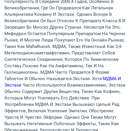
Популярность В Середине 2000-Х Годов, Особенно В
Великобритании, Где Он Продавался Как Легальная
Альтернатива Кокаину И Экстази. Однако Вскоре В
Великобритании Он Был Отнесен К Препарату Класса B И
Запрещен Во Многих Других Странах. Несмотря На Это,
Мефедрон Остается Популярным Препаратом На Черном
Рынке, И Многие Люди Покупают Его На Онлайн-Рынках,
Таких Как MafiaRusish. МДМА, Также Известный Как 3,4-
Метилендиоксиметамфетамин, Представляет Собой
Синтетическое Соединение, Которое По Химическому
Составу Похоже Как На Амфетамины, Так И На
Галлюциногены. МДМА Часто Продается В Форме
Таблеток И Обычно Называется Экстази. Хотя
МДМА И
Экстази
Часто Используются Взаимозаменяемо, Экстази
Обычно Содержит Другие Вещества, Такие Как Кофеин,
Которые Могут Усиливать Его Действие. При
Употреблении МДМА И Экстази Вызывают Целый Ряд
Эффектов, Включая Усиление Эмпатии, Обострение
Чувств И Чувство Эйфории. Однако Они Также Могут
Вызывать Негативные Побочные Эффекты, Такие Как
Обезвоживание, Беспокойство И Депрессия.