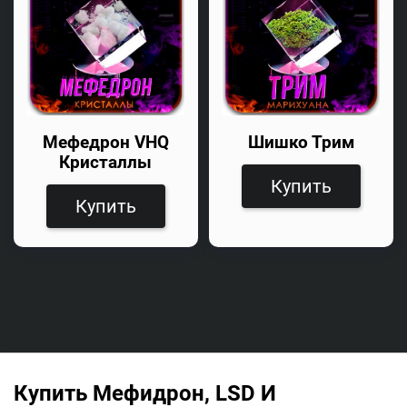
Мефедрон VHQ
Шишко Трим
Кристаллы
Купить
Купить
Купить Мефидрон, LSD И