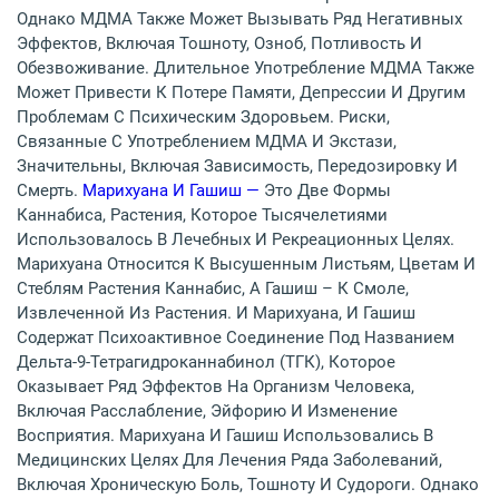
Однако МДМА Также Может Вызывать Ряд Негативных
Эффектов, Включая Тошноту, Озноб, Потливость И
Обезвоживание. Длительное Употребление МДМА Также
Может Привести К Потере Памяти, Депрессии И Другим
Проблемам С Психическим Здоровьем. Риски,
Связанные С Употреблением МДМА И Экстази,
Значительны, Включая Зависимость, Передозировку И
Смерть.
Марихуана И Гашиш —
Это Две Формы
Каннабиса, Растения, Которое Тысячелетиями
Использовалось В Лечебных И Рекреационных Целях.
Марихуана Относится К Высушенным Листьям, Цветам И
Стеблям Растения Каннабис, А Гашиш – К Смоле,
Извлеченной Из Растения. И Марихуана, И Гашиш
Содержат Психоактивное Соединение Под Названием
Дельта-9-Тетрагидроканнабинол (ТГК), Которое
Оказывает Ряд Эффектов На Организм Человека,
Включая Расслабление, Эйфорию И Изменение
Восприятия. Марихуана И Гашиш Использовались В
Медицинских Целях Для Лечения Ряда Заболеваний,
Включая Хроническую Боль, Тошноту И Судороги. Однако