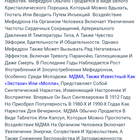
Наркотик. Мефедрон Обычно Продается В Виде Белого
Кристаллического Порошка, Который Можно Вдыхать,
Глотать Или Вводить Путем Инъекций. Воздействие
Мефедрона На Организм Человека Включает Увеличение
Частоты Сердечных Сокращений, Артериального
Давления И Температуры Тела, А Также Чувство
Эйфории, Бдительности И Общительности. Однако
Мефедрон Также Может Вызывать Ряд Негативных
Эффектов, Включая Тревогу, Паранойю, Галлюцинации И
Даже Смерть. В Последние Годы Наблюдается Рост
Употребления И Злоупотребления Мефедроном,
Особенно Среди Молодежи.
МДМА, Также Известный Как
«экстази» Или «молли»,
Представляет Собой
Синтетический Наркотик, Изменяющий Настроение И
Восприятие. Впервые Он Был Синтезирован В 1912 Году,
Но Приобрел Популярность В 1980-Х И 1990-Х Годах Как
Наркотик Для Вечеринок. МДМА Обычно Продается В
Виде Таблеток Или Капсул, Которые Можно Проглотить.
Воздействие МДМА На Организм Человека Включает
Увеличение Энергии, Сочувствия И Удовольствия, А
Также Снижение Беспокойства И Заторможенности.