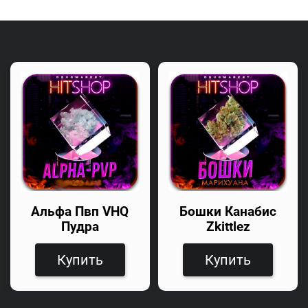
Альфа Пвп VHQ
Бошки Канабис
Пудра
Zkittlez
Купить
Купить