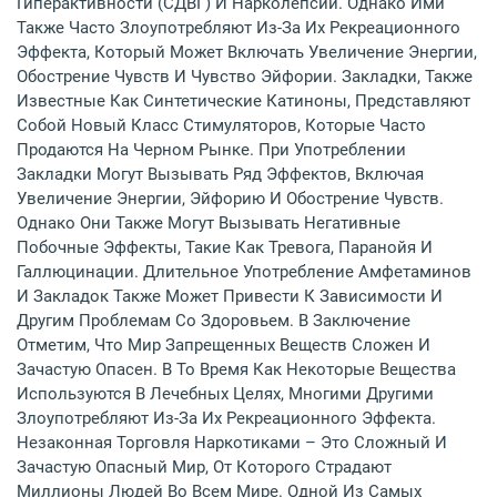
Гиперактивности (СДВГ) И Нарколепсии. Однако Ими
Также Часто Злоупотребляют Из-За Их Рекреационного
Эффекта, Который Может Включать Увеличение Энергии,
Обострение Чувств И Чувство Эйфории. Закладки, Также
Известные Как Синтетические Катиноны, Представляют
Собой Новый Класс Стимуляторов, Которые Часто
Продаются На Черном Рынке. При Употреблении
Закладки Могут Вызывать Ряд Эффектов, Включая
Увеличение Энергии, Эйфорию И Обострение Чувств.
Однако Они Также Могут Вызывать Негативные
Побочные Эффекты, Такие Как Тревога, Паранойя И
Галлюцинации. Длительное Употребление Амфетаминов
И Закладок Также Может Привести К Зависимости И
Другим Проблемам Со Здоровьем. В Заключение
Отметим, Что Мир Запрещенных Веществ Сложен И
Зачастую Опасен. В То Время Как Некоторые Вещества
Используются В Лечебных Целях, Многими Другими
Злоупотребляют Из-За Их Рекреационного Эффекта.
Незаконная Торговля Наркотиками – Это Сложный И
Зачастую Опасный Мир, От Которого Страдают
Миллионы Людей Во Всем Мире. Одной Из Самых