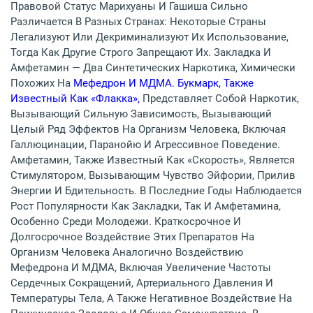
Правовой Статус Марихуаны И Гашиша Сильно
Различается В Разных Странах: Некоторые Страны
Легализуют Или Декриминализуют Их Использование,
Тогда Как Другие Строго Запрещают Их. Закладка И
Амфетамин — Два Синтетических Наркотика, Химически
Похожих На
Мефедрон И МДМА. Букмарк, Также
Известный Как «флакка»,
Представляет Собой Наркотик,
Вызывающий Сильную Зависимость, Вызывающий
Целый Ряд Эффектов На Организм Человека, Включая
Галлюцинации, Паранойю И Агрессивное Поведение.
Амфетамин, Также Известный Как «скорость», Является
Стимулятором, Вызывающим Чувство Эйфории, Прилив
Энергии И Бдительность. В Последние Годы Наблюдается
Рост Популярности Как Закладки, Так И Амфетамина,
Особенно Среди Молодежи. Краткосрочное И
Долгосрочное Воздействие Этих Препаратов На
Организм Человека Аналогично Воздействию
Мефедрона И МДМА, Включая Увеличение Частоты
Сердечных Сокращений, Артериального Давления И
Температуры Тела, А Также Негативное Воздействие На