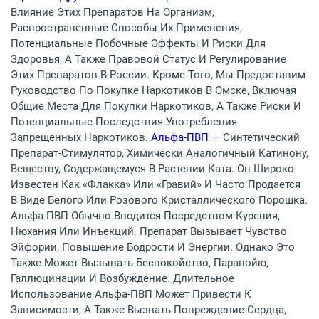
Влияние Этих Препаратов На Организм,
Распространенные Способы Их Применения,
Потенциальные Побочные Эффекты И Риски Для
Здоровья, А Также Правовой Статус И Регулирование
Этих Препаратов В России. Кроме Того, Мы Предоставим
Руководство По Покупке Наркотиков В Омске, Включая
Общие Места Для Покупки Наркотиков, А Также Риски И
Потенциальные Последствия Употребления
Запрещенных Наркотиков.
Альфа-ПВП —
Синтетический
Препарат-Стимулятор, Химически Аналогичный Катинону,
Веществу, Содержащемуся В Растении Ката. Он Широко
Известен Как «флакка» Или «гравий» И Часто Продается
В Виде Белого Или Розового Кристаллического Порошка.
Альфа-ПВП Обычно Вводится Посредством Курения,
Нюхания Или Инъекций. Препарат Вызывает Чувство
Эйфории, Повышение Бодрости И Энергии. Однако Это
Также Может Вызывать Беспокойство, Паранойю,
Галлюцинации И Возбуждение. Длительное
Использование Альфа-ПВП Может Привести К
Зависимости, А Также Вызвать Повреждение Сердца,