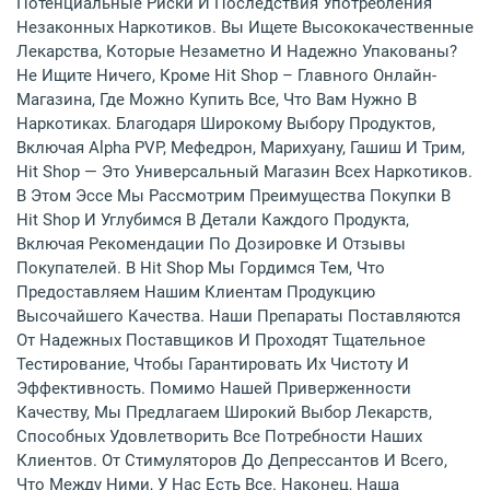
Потенциальные Риски И Последствия Употребления
Незаконных Наркотиков. Вы Ищете Высококачественные
Лекарства, Которые Незаметно И Надежно Упакованы?
Не Ищите Ничего, Кроме Hit Shop – Главного Онлайн-
Магазина, Где Можно Купить Все, Что Вам Нужно В
Наркотиках. Благодаря Широкому Выбору Продуктов,
Включая Alpha PVP, Мефедрон, Марихуану, Гашиш И Трим,
Hit Shop — Это Универсальный Магазин Всех Наркотиков.
В Этом Эссе Мы Рассмотрим Преимущества Покупки В
Hit Shop И Углубимся В Детали Каждого Продукта,
Включая Рекомендации По Дозировке И Отзывы
Покупателей. В Hit Shop Мы Гордимся Тем, Что
Предоставляем Нашим Клиентам Продукцию
Высочайшего Качества. Наши Препараты Поставляются
От Надежных Поставщиков И Проходят Тщательное
Тестирование, Чтобы Гарантировать Их Чистоту И
Эффективность. Помимо Нашей Приверженности
Качеству, Мы Предлагаем Широкий Выбор Лекарств,
Способных Удовлетворить Все Потребности Наших
Клиентов. От Стимуляторов До Депрессантов И Всего,
Что Между Ними, У Нас Есть Все. Наконец, Наша