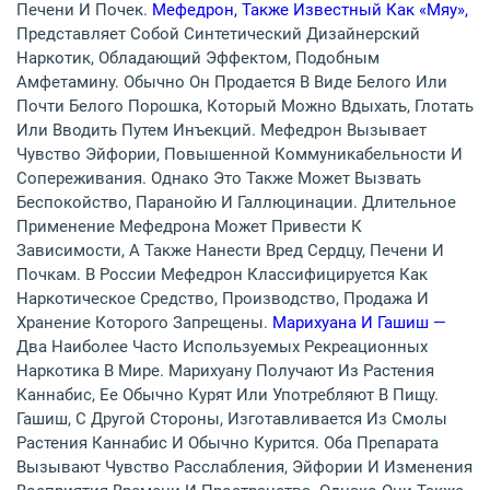
Печени И Почек.
Мефедрон, Также Известный Как «мяу»,
Представляет Собой Синтетический Дизайнерский
Наркотик, Обладающий Эффектом, Подобным
Амфетамину. Обычно Он Продается В Виде Белого Или
Почти Белого Порошка, Который Можно Вдыхать, Глотать
Или Вводить Путем Инъекций. Мефедрон Вызывает
Чувство Эйфории, Повышенной Коммуникабельности И
Сопереживания. Однако Это Также Может Вызвать
Беспокойство, Паранойю И Галлюцинации. Длительное
Применение Мефедрона Может Привести К
Зависимости, А Также Нанести Вред Сердцу, Печени И
Почкам. В России Мефедрон Классифицируется Как
Наркотическое Средство, Производство, Продажа И
Хранение Которого Запрещены.
Марихуана И Гашиш —
Два Наиболее Часто Используемых Рекреационных
Наркотика В Мире. Марихуану Получают Из Растения
Каннабис, Ее Обычно Курят Или Употребляют В Пищу.
Гашиш, С Другой Стороны, Изготавливается Из Смолы
Растения Каннабис И Обычно Курится. Оба Препарата
Вызывают Чувство Расслабления, Эйфории И Изменения