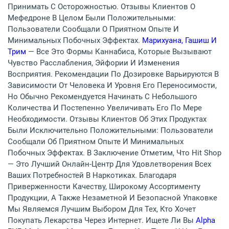
Принимать С Осторожностью. Отзывы Клиентов О
Мефедроне В Целом Были Положительными:
Пользователи Сообщали О Приятном Опыте И
Минимальных Побочных Эффектах.
Марихуана, Гашиш И
Трим
— Все Это Формы Каннабиса, Которые Вызывают
Чувство Расслабления, Эйфории И Изменения
Восприятия. Рекомендации По Дозировке Варьируются В
Зависимости От Человека И Уровня Его Переносимости,
Но Обычно Рекомендуется Начинать С Небольшого
Количества И Постепенно Увеличивать Его По Мере
Необходимости. Отзывы Клиентов Об Этих Продуктах
Были Исключительно Положительными: Пользователи
Сообщали Об Приятном Опыте И Минимальных
Побочных Эффектах. В Заключение Отметим, Что Hit Shop
— Это Лучший Онлайн-Центр Для Удовлетворения Всех
Ваших Потребностей В Наркотиках. Благодаря
Приверженности Качеству, Широкому Ассортименту
Продукции, А Также Незаметной И Безопасной Упаковке
Мы Являемся Лучшим Выбором Для Тех, Кто Хочет
Покупать Лекарства Через Интернет. Ищете Ли Вы
Alpha