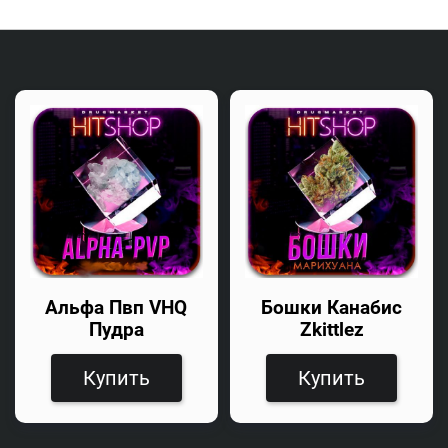
Альфа Пвп VHQ
Бошки Канабис
Пудра
Zkittlez
Купить
Купить